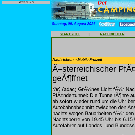
WERBUNG
Sonntag, 09. August 2026
STARTSEITE
|
NACHRICHTEN
Nachrichten > Mobile Freizeit
Ã–sterreichischer PfÃ
geÃ¶ffnet
(hr)
(adac) GrÃ¼nes Licht fÃ¼r Nach
PfÃ¤ndertunnel: Die TunnelrÃ¶hre au
ab sofort wieder rund um die Uhr be
Autobahnabschnitt zwischen den An
nachts wegen Bauarbeiten fÃ¼r den
Nachtsperre von 19.45 Uhr bis 6.15
Autofahrer auf Landes- und Bundes