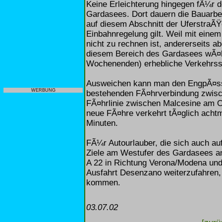
Keine Erleichterung hingegen fÃ¼r 
Gardasees. Dort dauern die Bauarbei
auf diesem Abschnitt der UferstraÃŸ
Einbahnregelung gilt. Weil mit ein
nicht zu rechnen ist, andererseits 
diesem Bereich des Gardasees wÃ¤h
Wochenenden) erhebliche Verkehrss
Ausweichen kann man den EngpÃ¤ssen
WERBUNG
bestehenden FÃ¤hrverbindung zwisc
FÃ¤hrlinie zwischen Malcesine am 
neue FÃ¤hre verkehrt tÃ¤glich achtma
Minuten.
FÃ¼r Autourlauber, die sich auch auf
Ziele am Westufer des Gardasees an
A 22 in Richtung Verona/Modena und 
Ausfahrt Desenzano weiterzufahren, 
kommen.
03.07.02