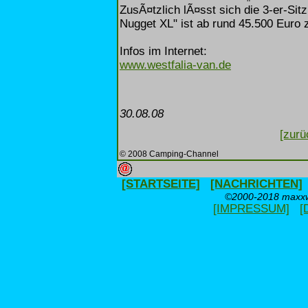
ZusÃ¤tzlich lÃ¤sst sich die 3-er-Si
Nugget XL" ist ab rund 45.500 Euro 
Infos im Internet:
www.westfalia-van.de
30.08.08
[zurü
© 2008 Camping-Channel
[STARTSEITE]
[NACHRICHTEN]
©2000-2018 maxxwe
[IMPRESSUM]
[