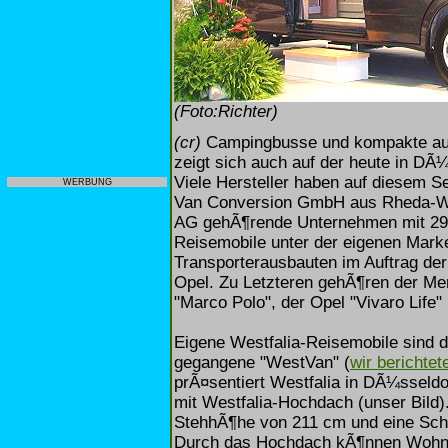
(Foto:Richter)
(cr)
Campingbusse und kompakte aus
zeigt sich auch auf der heute in DÃ
Viele Hersteller haben auf diesem Se
WERBUNG
Van Conversion GmbH aus Rheda-W
AG gehÃ¶rende Unternehmen mit 295 
Reisemobile unter der eigenen Marke
Transporterausbauten im Auftrag d
Opel. Zu Letzteren gehÃ¶ren der Me
"Marco Polo", der Opel "Vivaro Life"
Eigene Westfalia-Reisemobile sind d
gegangene "WestVan" (
wir berichtet
prÃ¤sentiert Westfalia in DÃ¼sseldo
mit Westfalia-Hochdach (unser Bild)
StehhÃ¶he von 211 cm und eine Sch
Durch das Hochdach kÃ¶nnen Wohn- 