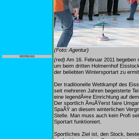
(Foto: Agentur)
WERBUNG
(red)
Am 16. Februar 2011 begeben s
um beim dritten Holmernhof Eisstoc
der beliebten Wintersportart zu ermit
Der traditionelle Wettkampf des Ei
seit mehreren Jahren begeisterte Tei
eine legendÃ¤re Einrichtung auf de
Der sportlich Ã¤uÃŸerst faire Umgan
SpaÃŸ an diesem winterlichen Vergn
Stelle. Man muss auch kein Profi sei
Sportart funktioniert.
Sportliches Ziel ist, den Stock, be