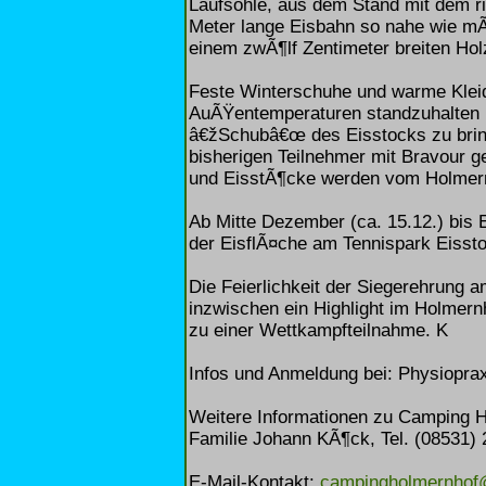
Laufsohle, aus dem Stand mit dem r
Meter lange Eisbahn so nahe wie mÃ
einem zwÃ¶lf Zentimeter breiten Ho
Feste Winterschuhe und warme Klei
AuÃŸentemperaturen standzuhalten u
â€žSchubâ€œ des Eisstocks zu bring
bisherigen Teilnehmer mit Bravour g
und EisstÃ¶cke werden vom Holmern
Ab Mitte Dezember (ca. 15.12.) bis 
der EisflÃ¤che am Tennispark Eisst
Die Feierlichkeit der Siegerehrung 
inzwischen ein Highlight im Holmern
zu einer Wettkampfteilnahme. K
Infos und Anmeldung bei: Physioprax
Weitere Informationen zu Camping 
Familie Johann KÃ¶ck, Tel. (08531) 
E-Mail-Kontakt:
campingholmernhof@